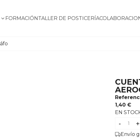
S
FORMACIÓN
TALLER DE POSTICERÍA
COLABORACIO
áfo
CUEN
AERO
Referenc
1,40 €
EN STOC
-
+
Envío g