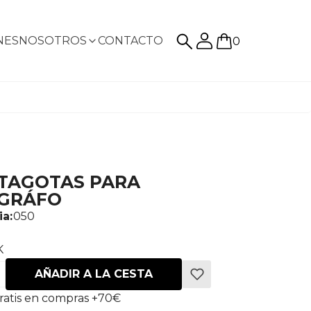
NES
NOSOTROS
CONTACTO
0
TAGOTAS PARA
GRÁFO
ia:
050
K
AÑADIR A LA CESTA
ratis en compras +70€