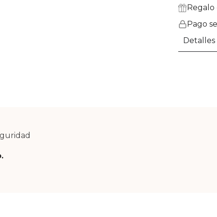
Regalo 
Pago s
Detalles
eguridad
o.