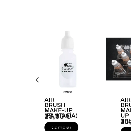
AIR
AIR
BRUSH
BR
MAKE-UP
MA
(FANTASÍA)
15,90 €
UP
(PI
15
Comprar