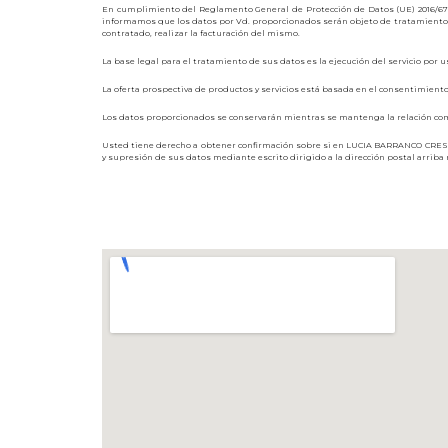
En cumplimiento del Reglamento General de Protección de Datos (UE) 2016/679 d
informamos que los datos por Vd. proporcionados serán objeto de tratamiento p
contratado, realizar la facturación del mismo.
La base legal para el tratamiento de sus datos es la ejecución del servicio por u
La oferta prospectiva de productos y servicios está basada en el consentimiento 
Los datos proporcionados se conservarán mientras se mantenga la relación comerc
Usted tiene derecho a obtener confirmación sobre si en LUCIA BARRANCO CRESPO 
y supresión de sus datos mediante escrito dirigido a la dirección postal arrib