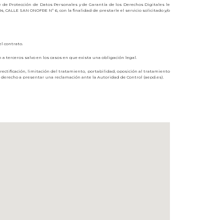
e de Protección de Datos Personales y de Garantía de los Derechos Digitales le
ALLE SAN ONOFRE Nº 6, con la finalidad de prestarle el servicio solicitado y/o
l contrato.
 terceros salvo en los casos en que exista una obligación legal.
tificación, limitación del tratamiento, portabilidad, oposición al tratamiento
 derecho a presentar una reclamación ante la Autoridad de Control (aepd.es).