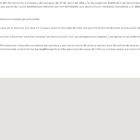
el Parlamento Europeo y del consejo de 27 de abril de 2016 y la ley orgánica 3/2018 de 5 de diciembr
or parte de LUCIA BARRANCO CRESPO con NIF 50776169N, con domicilio en MADRID (MADRID), C.P. 28004, C
sted contratado y/o solicitado.
que se le solicita, sin que en ningún caso la retirada de este consentimiento condicione la ejecución de
ial o durante los años necesarios para cumplir con las obligaciones legales. Los datos no se cederán a
estamos tratando sus datos personales y por tanto tiene derecho a ejercer sus derechos de acceso, rec
a mencionada o electrónica
harpo@harpo-hrp.info
, adjuntando copia del DNI en ambos casos, así como el