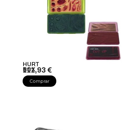
HURT
BOX
111,93 €
Comprar