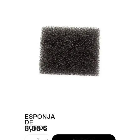
ESPONJA
DE
POROS
6,00 €