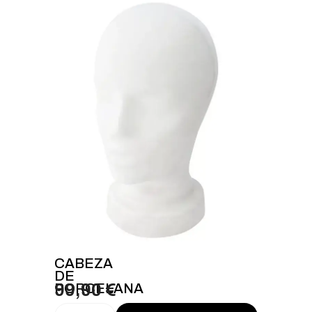
CABEZA
DE
PORCELANA
99,90 €