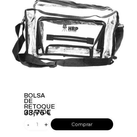
BOLSA
DE
RETOQUE
GRANDE
33,75 €
-
+
Comprar