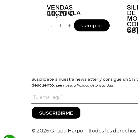
VENDAS
SI
ESCAYOLA
10,10 €
DE
MO
CO
-
+
Comprar
CA
58
Suscríbete a nuestra newsletter y consigue un 5% 
descuento.
Lee nuestra Política de privacidad.
SUSCRIBIRME
© 2026 Grupo Harpo
Todos los derechos 