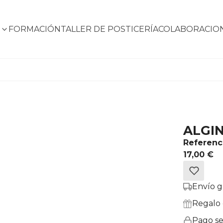
S
FORMACIÓN
TALLER DE POSTICERÍA
COLABORACIO
ALGI
Referenc
17,00 €
Envío g
Regalo 
Pago s