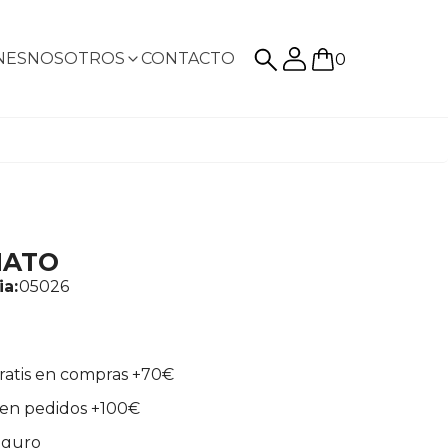
NES
NOSOTROS
CONTACTO
0
NATO
ia:
05026
ratis en compras +70€
en pedidos +100€
eguro