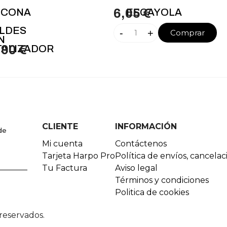
LICONA
6,05 €
ESCAYOLA
LDES
-
+
Comprar
N
TALIZADOR
,90 €
CLIENTE
INFORMACIÓN
de
Mi cuenta
Contáctenos
Tarjeta Harpo Pro
Política de envíos, cancela
Tu Factura
Aviso legal
Términos y condiciones
Politica de cookies
reservados.