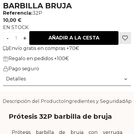
BARBILLA BRUJA
Referencia:
32P
10,00 €
EN STOCK
-
+
AÑADIR A LA CESTA
Envío gratis en compras +70€
Regalo en pedidos +100€
Pago seguro
Detalles
Descripción del Producto
Ingredientes y Seguridad
Apl
Prótesis 32P barbilla de bruja
Prótesis barbilla de bruja con verruga