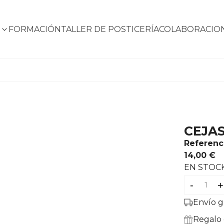
S
FORMACIÓN
TALLER DE POSTICERÍA
COLABORACIO
CEJA
Referenc
14,00 €
EN STOC
-
+
Envío g
Regalo 