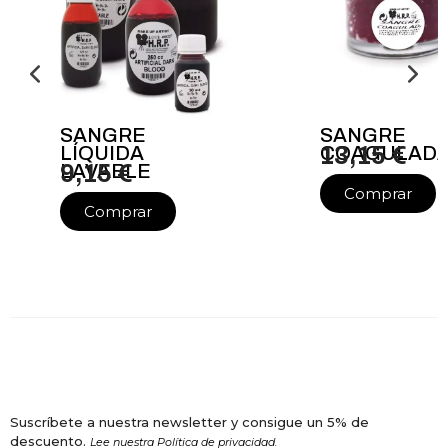
SANGRE
SANGRE
LÍQUIDA
COAGULAD
13,15 €
LAVABLE
9,15 €
Comprar
Comprar
Suscríbete a nuestra newsletter y consigue un 5% de
descuento.
Lee nuestra Política de privacidad.