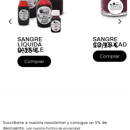
SANGRE
SANGRE
LÍQUIDA
COAGULAD
13,15 €
LAVABLE
9,15 €
Comprar
Comprar
Suscríbete a nuestra newsletter y consigue un 5% de
descuento.
Lee nuestra Política de privacidad.