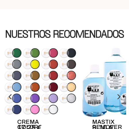
NUESTROS RECOMENDADOS
CREMA
MASTIX
COLOR
17,25 €
REMOVER
9,10 €