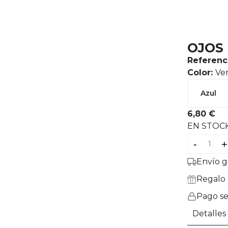
OJOS
Referenc
Color:
Ve
Azul
6,80 €
EN STOC
-
+
Envío g
Regalo 
Pago s
Detalles