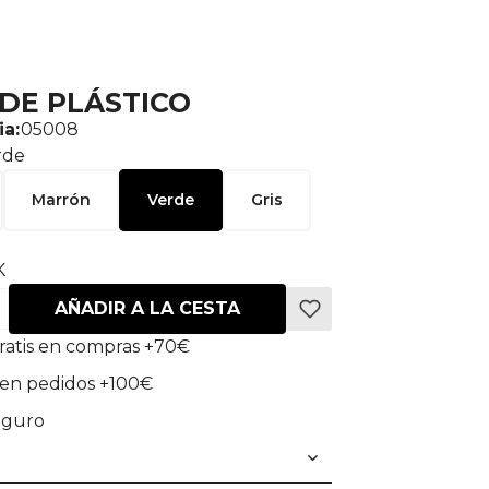
 DE PLÁSTICO
ia:
05008
rde
Marrón
Verde
Gris
K
AÑADIR A LA CESTA
ratis en compras +70€
en pedidos +100€
eguro