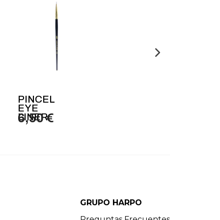
PINCEL
EYE
LINER
6,50 €
GRUPO HARPO
Preguntas Frecuentes