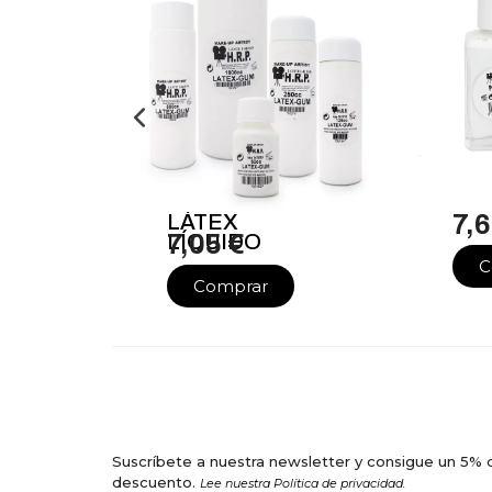
LÁTEX
7,6
LÍQUIDO
7,05 €
C
Comprar
Suscríbete a nuestra newsletter y consigue un 5% 
descuento.
Lee nuestra Política de privacidad.