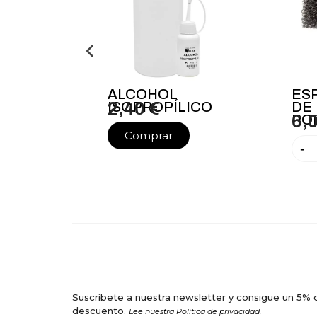
ALCOHOL
ES
ISOPROPÍLICO
2,40 €
DE
PO
6,
Comprar
-
Suscríbete a nuestra newsletter y consigue un 5% 
descuento.
Lee nuestra Política de privacidad.