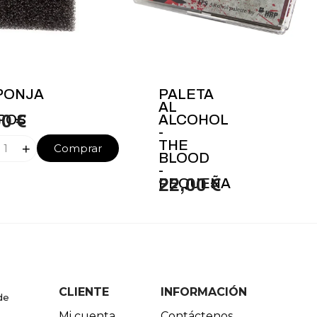
PONJA
PALETA
AL
ROS
00 €
ALCOHOL
-
THE
+
Comprar
BLOOD
-
PEQUEÑA
22,00 €
CLIENTE
INFORMACIÓN
de
Mi cuenta
Contáctenos