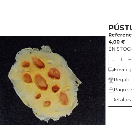
PÚST
Referenc
4,00 €
EN STOC
-
+
Envío g
Regalo 
Pago s
Detalles