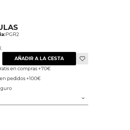
ULAS
ia:
PGR2
K
AÑADIR A LA CESTA
ratis en compras +70€
en pedidos +100€
eguro