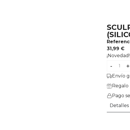
SCUL
(SILI
Referenc
31,99 €
¡Novedad!
-
+
Envío g
Regalo 
Pago s
Detalles