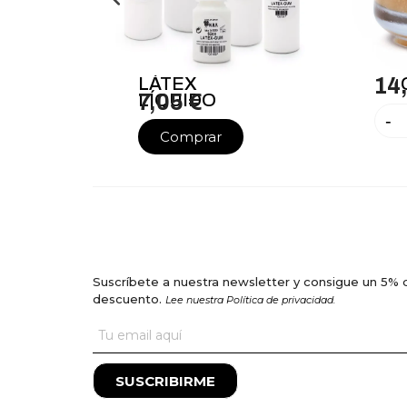
LÁTEX
14
LÍQUIDO
7,05 €
-
Comprar
Suscríbete a nuestra newsletter y consigue un 5% 
descuento.
Lee nuestra Política de privacidad.
SUSCRIBIRME