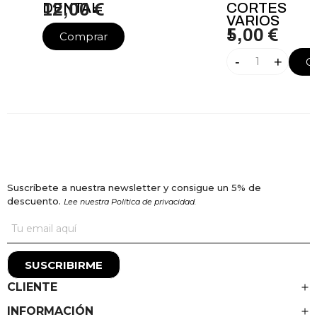
DENTAL
12,00 €
CORTES
VARIOS
1
5,00 €
Comprar
-
+
C
Suscríbete a nuestra newsletter y consigue un 5% de
descuento.
Lee nuestra Política de privacidad.
SUSCRIBIRME
CLIENTE
INFORMACIÓN