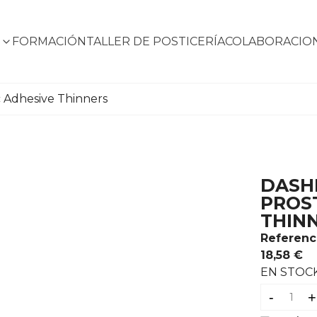
S
FORMACIÓN
TALLER DE POSTICERÍA
COLABORACIO
c Adhesive Thinners
DASHB
PROS
THIN
Referenc
18,58 €
EN STOC
-
+