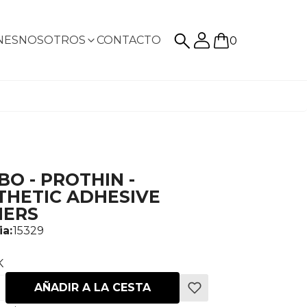
NES
NOSOTROS
CONTACTO
0
O - PROTHIN -
THETIC ADHESIVE
NERS
ia:
15329
K
AÑADIR A LA CESTA