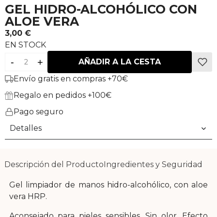
GEL HIDRO-ALCOHÓLICO CON
ALOE VERA
3,00 €
EN STOCK
-
+
AÑADIR A LA CESTA
Envío gratis en compras +70€
Regalo en pedidos +100€
Pago seguro
Detalles
Descripción del Producto
Ingredientes y Seguridad
Gel limpiador de manos hidro-alcohólico, con aloe
vera HRP.
Aconsejado para pieles sensibles. Sin olor. Efecto