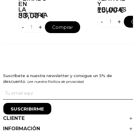
EN
Y
LA
PELUCAS
10,00 €
HISTORIA
33,00 €
-
+
C
-
+
Comprar
Suscríbete a nuestra newsletter y consigue un 5% de
descuento.
Lee nuestra Política de privacidad.
SUSCRIBIRME
CLIENTE
INFORMACIÓN