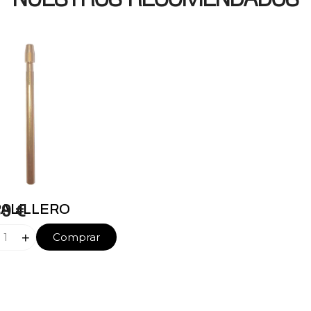
89 €
PALILLERO
+
Comprar