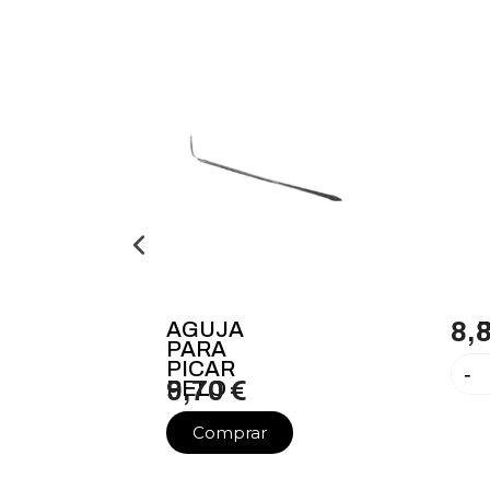
AGUJA
8,
PARA
PICAR
-
PELO
9,70 €
Comprar