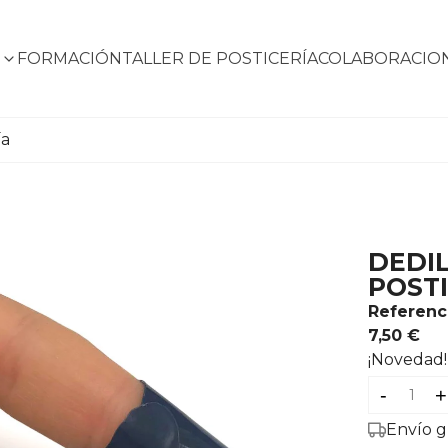
S
FORMACIÓN
TALLER DE POSTICERÍA
COLABORACIO
ía
DEDIL
POST
Referenc
7,50 €
¡Novedad!
-
+
Envío g