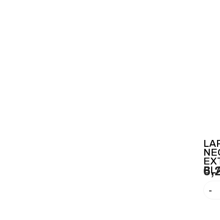
LA
NE
EX
BL
6,
-