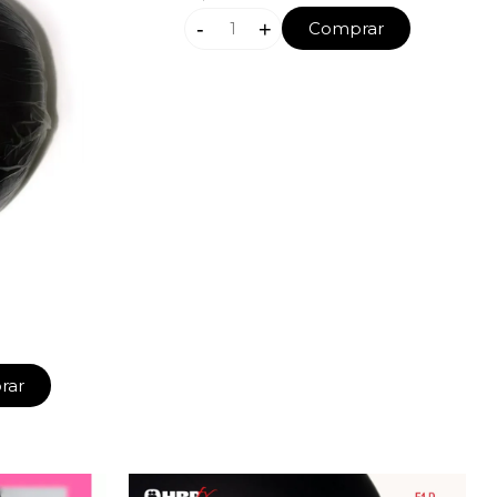
-
+
Comprar
rar