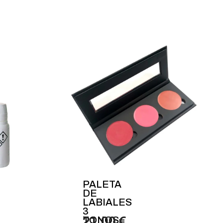
PALETA
DE
LABIALES
3
TONOS
21,00 €