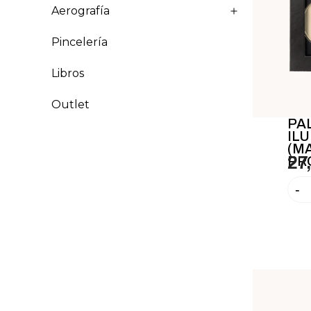
Aerografía
Pincelería
Libros
Outlet
PA
IL
(M
PR
27
-