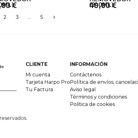
0ML)
,90 €
(240ML)
40,90 €
2
3
…
5
CLIENTE
INFORMACIÓN
de
Mi cuenta
Contáctenos
Tarjeta Harpo Pro
Política de envíos, cancela
Tu Factura
Aviso legal
Términos y condiciones
Politica de cookies
reservados.