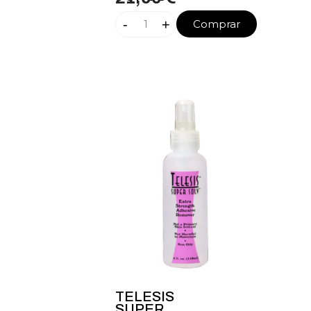
-
+
Comprar
TELESIS
SUPER