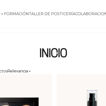
S
FORMACIÓN
TALLER DE POSTICERÍA
COLABORACIO
INICIO
Caracterización
Ver
ctos
Relevancia