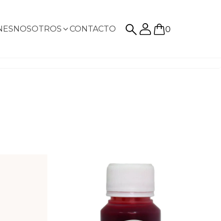
NES
NOSOTROS
CONTACTO
0
Posticería
Ver