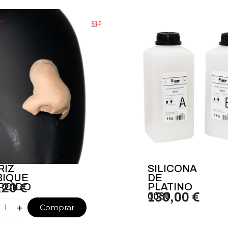
RIZ
SILICONA
BIQUE
DE
RCIDO
,20 €
PLATINO
0030
130,00 €
+
Comprar