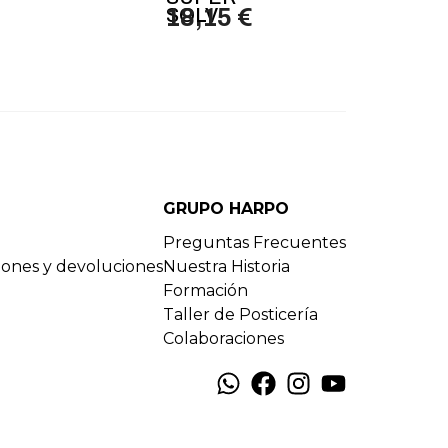
SOLV
18,15 €
GRUPO HARPO
Preguntas Frecuentes
ciones y devoluciones
Nuestra Historia
Formación
Taller de Posticería
Colaboraciones