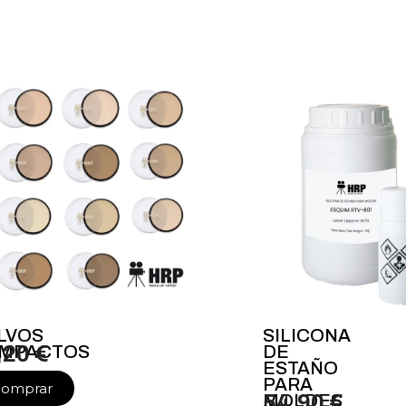
LVOS
SILICONA
MPACTOS
,20 €
DE
ESTAÑO
PARA
omprar
MOLDES
54,90 €